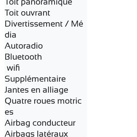
Toit panoramique

Toit ouvrant

Divertissement / Mé
dia

Autoradio

Bluetooth

 wifi

Supplémentaire

Jantes en alliage

Quatre roues motric
es

Airbag conducteur

Airbags latéraux
