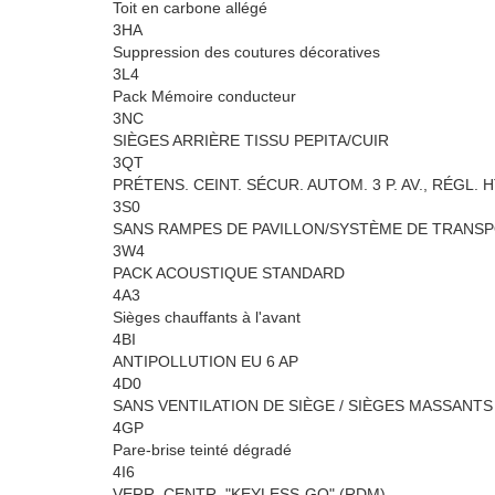
Toit en carbone allégé
3HA
Suppression des coutures décoratives
3L4
Pack Mémoire conducteur
3NC
SIÈGES ARRIÈRE TISSU PEPITA/CUIR
3QT
PRÉTENS. CEINT. SÉCUR. AUTOM. 3 P. AV., RÉGL. 
3S0
SANS RAMPES DE PAVILLON/SYSTÈME DE TRANSP
3W4
PACK ACOUSTIQUE STANDARD
4A3
Sièges chauffants à l'avant
4BI
ANTIPOLLUTION EU 6 AP
4D0
SANS VENTILATION DE SIÈGE / SIÈGES MASSANTS
4GP
Pare-brise teinté dégradé
4I6
VERR. CENTR. "KEYLESS-GO" (RDM)