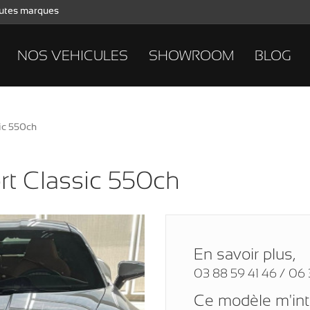
toutes marques
NOS VEHICULES
SHOWROOM
BLOG
sic 550ch
rt Classic 550ch
En savoir plus,
03 88 59 41 46 / 06 
Ce modèle m'in