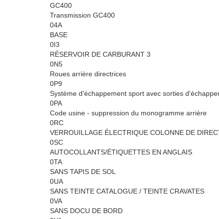
GC400
Transmission GC400
04A
BASE
0I3
RÉSERVOIR DE CARBURANT 3
0N5
Roues arrière directrices
0P9
Système d'échappement sport avec sorties d'échappe
0PA
Code usine - suppression du monogramme arrière
0RC
VERROUILLAGE ÉLECTRIQUE COLONNE DE DIREC
0SC
AUTOCOLLANTS/ÉTIQUETTES EN ANGLAIS
0TA
SANS TAPIS DE SOL
0UA
SANS TEINTE CATALOGUE / TEINTE CRAVATES
0VA
SANS DOCU DE BORD