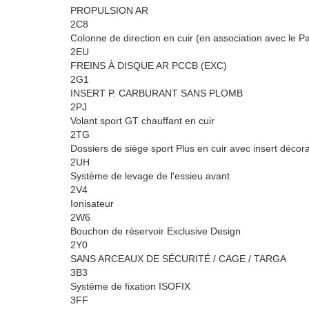
PROPULSION AR
2C8
Colonne de direction en cuir (en association avec le 
2EU
FREINS À DISQUE AR PCCB (EXC)
2G1
INSERT P. CARBURANT SANS PLOMB
2PJ
Volant sport GT chauffant en cuir
2TG
Dossiers de siège sport Plus en cuir avec insert décorat
2UH
Système de levage de l'essieu avant
2V4
Ionisateur
2W6
Bouchon de réservoir Exclusive Design
2Y0
SANS ARCEAUX DE SÉCURITÉ / CAGE / TARGA
3B3
Système de fixation ISOFIX
3FF