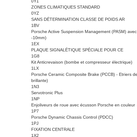
0Y1
ZONES CLIMATIQUES STANDARD
0YZ
SANS DÉTERMINATION CLASSE DE POIDS AR
1BV
Porsche Active Suspension Management (PASM) avec 
-10mm)
1EX
PLAQUE SIGNALÉTIQUE SPÉCIALE POUR CE
1G8
Kit Anticrevaison (bombe et compresseur électrique)
1LX
Porsche Ceramic Composite Brake (PCCB) - Etriers de fr
brillante)
1N3
Servotronic Plus
1NP
Enjoliveurs de roue avec écusson Porsche en couleur
1P7
Porsche Dynamic Chassis Control (PDCC)
1PJ
FIXATION CENTRALE
1X2