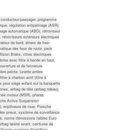
té conducteur/passager, programme
rque, régulation antipatinage (ASR),
einage automatique (ABD), rétroviseur
. rétroviseurs extérieurs électriques
ateur de bord, étriers de frein
omatique des feux de route, pack
lision Brake, vitres électriques
-brise avec filtre à bande en haut,
'ouverture et de fermeture
ère peinte, lunette arrière
filtre à charbon actif (filtre à
fix pour siège enfant sur la banquette
ones, airbag de tête (airbag rideau),
aînée moteur (MSR), phares
rsche Active Suspension
enjoliveurs de roue, Porsche
des pneus, système de surveillance
sé, norme d'émissions faibles Euro
irbag latéral avant, ceintures de
 Design, système Start/Stop,