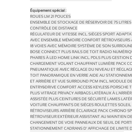
Équipement spécial :
ROUES LM 21 POUCES
ENSEMBLE DE STOCKAGE DE RÉSERVOIR DE 75 LITRES
CONTRÔLE DE DISTANCE
RÉGULATEUR DE VITESSE INCL. SIÈGES SPORT ADAPTA
AVEC ENSEMBLE MÉMOIRE CONFORT RÉTROVISEURS 
18 VOIES AVEC MÉMOIRE
SYSTÈME DE SON SURROUN
BOSE
CONNECT PLUS RAILS DE TOIT
RADIO
NUMÉRIQU
PHARES À LED
HOME LINK
INCL. PDLS PLUS GESTION
CHARGEMENT
VOLANT
CHAUFFANT LUMIÈRE PACK C
PNEUMATIQUE AVEC RÉGLAGE DU NIVEAU
ET RÉGLAG
TOIT PANORAMIQUE EN VERRE AIDE
AU STATIONNEM
ET ARRIÈRE ET VUE SURROUND
PCM INCL.
MODULE D
ENTRY&DRIVE
COMFORT
ACCESS KEYLESS PORSCHE 
PLUS VITRAGE PRIVACY
AIRBAGS LATÉRAUX À
L'ARRIÈ
ASSISTÉE
PLUS
CEINTURES DE SÉCURITÉ LAMES LAT
VOITURE
CHAUFFANTS
DE
SIÈGES ROULETTES SOLEIL 
RÉTROVISEURS ARRIÈRE
ÉCLAIRAGE
PACK
CHRONO
SP
RÉTROVISEUR EXTÉRIEUR
ASSISTANT AU MAINTIEN DE
CHANGEMENT DE VOIE PANNEAUX DE SEUIL DE PORT
STATIONNEMENT CADRANS D' AFFICHAGE DE LIMITE 