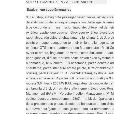
VITESSE
LUMINEUX
EN
CARBONE
ARGENT
Équipement supplémentaire :
3. Feu stop, airbag côté passager désactivable, airbag cô
de stabilisation de remorque, préparation d'attelage de remo
type de conduite : transmission intégrale, différentiel de fr
extérieur asphérique gauche, rétroviseur extérieur électrique
rabattables. réglables et chauffants, clignotants à LED, ordin
peints en rouge, becquet de toit noir brillant, allumage aut
extérieur GTS (noir), système d'aide à la conduite : Multi Col
avant et arrière, baguettes de vitres noires (brillantes), pare
porte-gobelet, diffuseur arrière peint, hayon avec système d
automatique, feux arrière LED assombris, partie centrale arri
chauffante, partie inférieure arrière peinte, filtre d'habitacle : 
odeurs), pack intérieur : GTS (cuir/Alcantara), fixations Iso
arrière, carrosserie : 4 portes, climatisation automatique 3 z
moteur 3,0 litres - 265 kW KAT, régulateur de couple de tr
antibrouillard à LED, frein de stationnement électrique, Po
Management (PASM), Porsche Traction Management (PTM), 
couleur écusson, empattement 2807 mm, kit de réparation 
de la pression des pneus, dossier de banquette arrière divi
6, couvre-seuil/garniture, design sport couleur carrosserie, a
sécurité noires, système d'échappement sport , Pack Sport