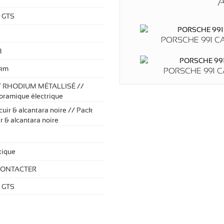
A
 GTS
PORSCHE 991 C
8
 km
PORSCHE 991 CA
 RHODIUM MÉTALLISÉ //
oramique électrique
 cuir & alcantara noire // Pack
ir & alcantara noire
ique
CONTACTER
 GTS