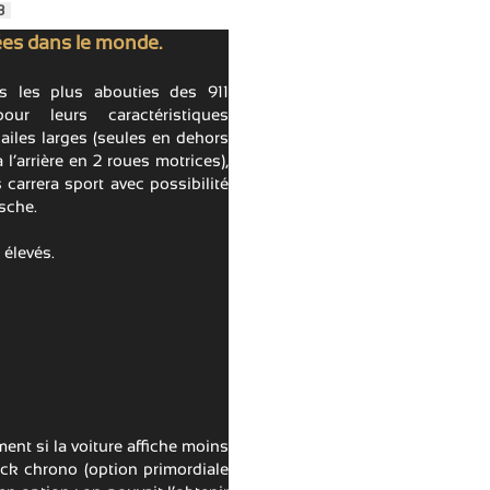
23
es dans le monde.
 les plus abouties des 911
our leurs caractéristiques
 ailes larges (seules en dehors
l’arrière en 2 roues motrices),
 carrera sport avec possibilité
sche.
 élevés.
ent si la voiture affiche moins
ck chrono (option primordiale