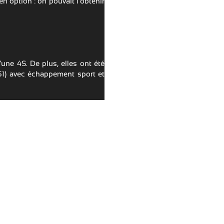
n option : on pouvait l’obtenir
’une 4S. De plus, elles ont été
1) avec échappement sport et