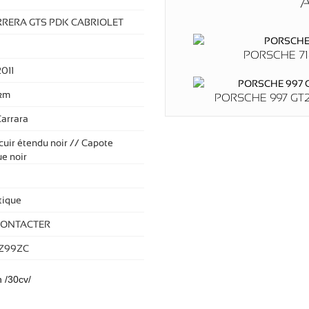
A
RRERA GTS PDK CABRIOLET
PORSCHE 71
011
km
PORSCHE 997 GT2 
Carrara
 cuir étendu noir // Capote
ue noir
ique
CONTACTER
Z99ZC
 /30cv/