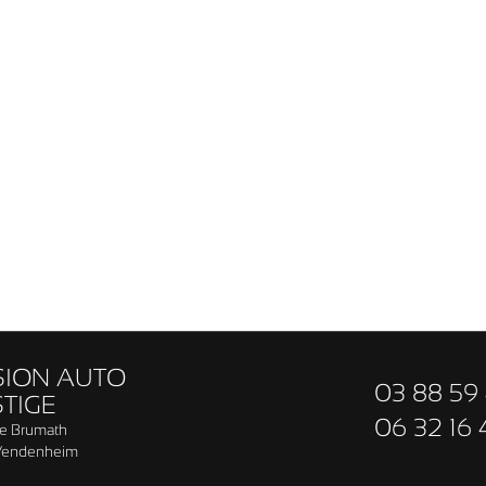
SION AUTO
03 88 59 
TIGE
06 32 16 
de Brumath
Vendenheim