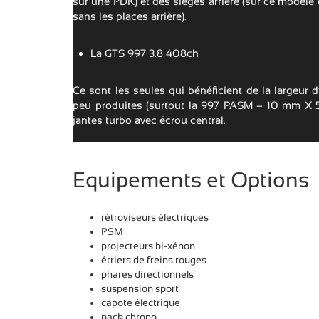
sur une PDK) et des sièges arrière (sur ce modèle e
sans les places arrière).
La GTS 997 3.8 408ch
Ce sont les seules qui bénéficient de la largeur d
peu produites (surtout la 997 PASM – 10 mm X 5
jantes turbo avec écrou central.
Equipements et Options
rétroviseurs électriques
PSM
projecteurs bi-xénon
étriers de freins rouges
phares directionnels
suspension sport
capote électrique
pack chrono