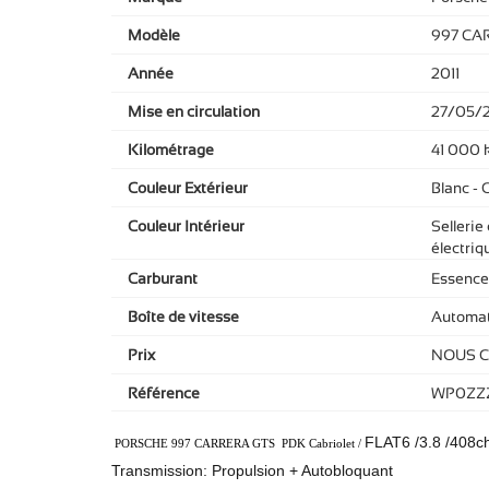
Modèle
997 CA
Année
2011
Mise en circulation
27/05/2
Kilométrage
41 000 
Couleur Extérieur
Blanc - 
Couleur Intérieur
Sellerie
électriq
Carburant
Essence
Boîte de vitesse
Automat
Prix
NOUS 
Référence
WP0ZZ
FLAT6 /3.8 /408ch
PORSCHE 997 CARRERA GTS PDK Cabriolet /
Transmission: Propulsion + Autobloquant