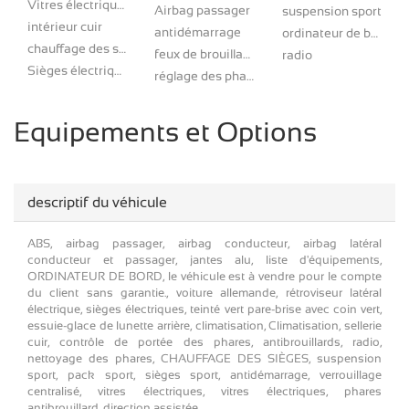
Vitres électriques
Airbag passager
suspension sport
intérieur cuir
antidémarrage
ordinateur de bord
chauffage des sièges
feux de brouillard
radio
Sièges électriques
réglage des phares
Equipements et Options
descriptif du véhicule
ABS, airbag passager, airbag conducteur, airbag latéral
conducteur et passager, jantes alu, liste d'équipements,
ORDINATEUR DE BORD, le véhicule est à vendre pour le compte
du client sans garantie., voiture allemande, rétroviseur latéral
électrique, sièges électriques, teinté vert pare-brise avec coin vert,
essuie-glace de lunette arrière, climatisation, Climatisation, sellerie
cuir, contrôle de portée des phares, antibrouillards, radio,
nettoyage des phares, CHAUFFAGE DES SIÈGES, suspension
sport, pack sport, sièges sport, antidémarrage, verrouillage
centralisé, vitres électriques, vitres électriques, phares
antibrouillard, direction assistée