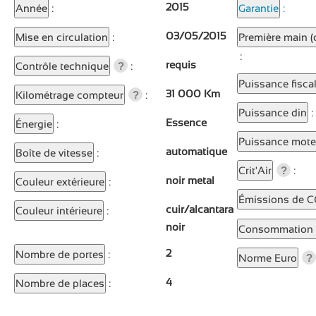
2015
Année
:
Garantie
:
03/05/2015
Mise en circulation
:
Première main (d
:
requis
Contrôle technique
:
?
Puissance fisca
31 000 Km
Kilométrage compteur
:
?
Puissance din
:
Essence
Énergie
:
Puissance mote
automatique
Boîte de vitesse
:
Crit'Air
:
?
noir metal
Couleur extérieure
:
Émissions de 
cuir/alcantara
Couleur intérieure
:
noir
Consommation 
2
Nombre de portes
:
Norme Euro
?
4
Nombre de places
: