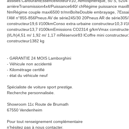
assises:CarburantEssenceMoteurV10, Atmosphérique, 50 S, 5204 
arrièreTransmission4x4/Puissance640/ chRégime puissance maxi
NmRégime couple maxi6500 tr/mnBoîteDouble embrayage, 7Essai r
l'AM n°855-856Pneus AV de série245/30 20Pneus AR de série305
constructeur19,6 l/100kmConso extra-urbaine constructeur10,3 l
constructeur13,7 l/100kmEmissions CO2314 g/kmVmax construct
(l/L/h)4,51 m/ 1,92 m/ 1,17 mRéservoir83 lCoffre mini constructe
constructeur1382 kg
- GARANTIE 24 MOIS Lamborghini
- Véhicule non accidenté
- Kilométrage certifié
- état du véhicule neuf
Spécialiste de voiture sport prestige.
Recherche personnalisée.
Showroom 11c Route de Brumath
67550 Vendenheim
Pour tout renseignement complémentaire
n'hésitez pas à nous contacter.