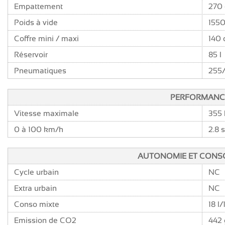
Empattement
270
Poids à vide
1550
Coffre mini / maxi
140
Réservoir
85 l
Pneumatiques
255/
PERFORMANC
Vitesse maximale
355
0 à 100 km/h
2.8 
AUTONOMIE ET CON
Cycle urbain
NC
Extra urbain
NC
Conso mixte
18 l
Emission de CO2
442