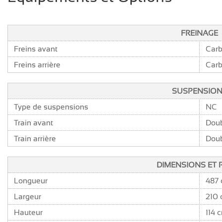
FREINAGE
Freins avant
Car
Freins arrière
Car
SUSPENSIO
Type de suspensions
NC
Train avant
Doub
Train arrière
Doub
DIMENSIONS ET 
Longueur
487
Largeur
210
Hauteur
114 