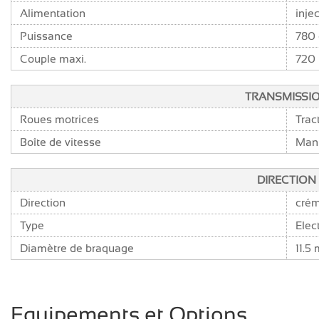
Alimentation
inje
Puissance
780 
Couple maxi.
720 
TRANSMISSI
Roues motrices
Trac
Boîte de vitesse
Manu
DIRECTION
Direction
crém
Type
Elec
Diamètre de braquage
11.5
Equipements et Options