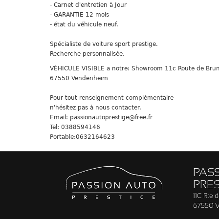
- Carnet d'entretien à Jour
- GARANTIE 12 mois
- état du véhicule neuf.
Spécialiste de voiture sport prestige.
Recherche personnalisée.
VÉHICULE VISIBLE a notre: Showroom 11c Route de Bru
67550 Vendenheim
Pour tout renseignement complémentaire
n'hésitez pas à nous contacter.
Email: passionautoprestige@free.fr
Tel: 0388594146
Portable:0632164623
PAS
PRES
11C Rte 
67550 