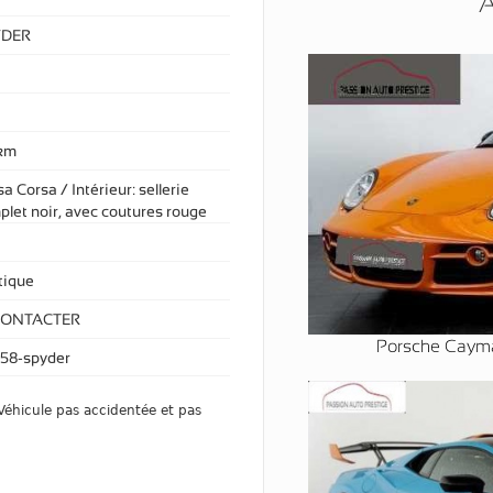
A
YDER
km
a Corsa / Intérieur: sellerie
plet noir, avec coutures rouge
ique
CONTACTER
Porsche Caym
458-spyder
éhicule pas accidentée et pas