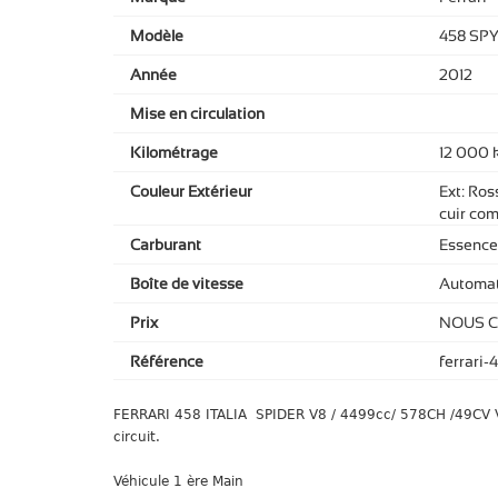
Modèle
458 SP
Année
2012
Mise en circulation
Kilométrage
12 000 
Couleur Extérieur
Ext: Ross
cuir com
Carburant
Essence
Boîte de vitesse
Automat
Prix
NOUS 
Référence
ferrari-
FERRARI 458 ITALIA SPIDER V8 / 4499cc/ 578CH /49CV V
circuit.
Véhicule 1 ère Main