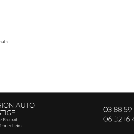
math
SION AUTO
03 88 59 
TIGE
06 32 16 
de Brumath
Vendenheim