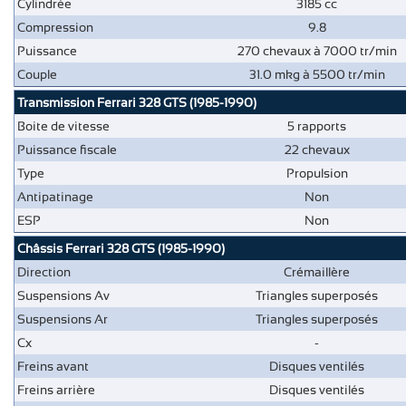
Cylindrée
3185 cc
Compression
9.8
Puissance
270 chevaux à 7000 tr/min
Couple
31.0 mkg à 5500 tr/min
Transmission Ferrari 328 GTS (1985-1990)
Boite de vitesse
5 rapports
Puissance fiscale
22 chevaux
Type
Propulsion
Antipatinage
Non
ESP
Non
Châssis Ferrari 328 GTS (1985-1990)
Direction
Crémaillère
Suspensions Av
Triangles superposés
Suspensions Ar
Triangles superposés
Cx
-
Freins avant
Disques ventilés
Freins arrière
Disques ventilés