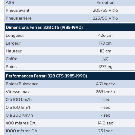
ABS
En option
Pneus avant
205/55 VR16
Pneus arrière
225/50 VR16
Dimensions Ferrari 328 GTS (1985-1990)
Longueur
426 cm
Largeur
173 cm
Hauteur
113 cm
Coffre
NC
Poids
1273 kg
Performances Ferrari 328 GTS (1985-1990)
Poids/Puissance
4.71 kg/cv
Vitesse max
263 km/h
0 à 100 km/h
- sec
0 à 160 km/h
- sec
0 à 200 km/h
- sec
400 mètres DA
14.0 sec
1000 mètres DA
25.1 sec