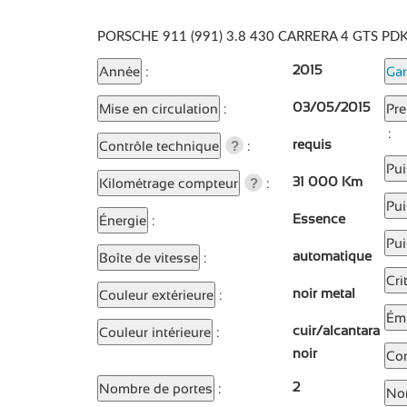
PORSCHE 911 (991) 3.8 430 CARRERA 4 GTS PD
2015
Année
:
Gar
03/05/2015
Mise en circulation
:
Pre
:
requis
Contrôle technique
:
?
Pui
31 000 Km
Kilométrage compteur
:
?
Pui
Essence
Énergie
:
Pu
automatique
Boîte de vitesse
:
Cri
noir metal
Couleur extérieure
:
Ém
cuir/alcantara
Couleur intérieure
:
noir
Co
2
Nombre de portes
:
No