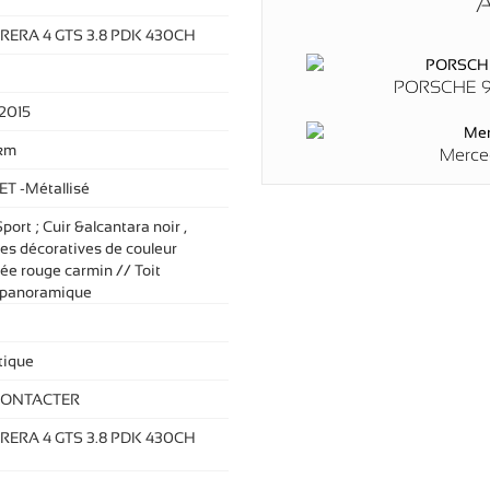
A
RERA 4 GTS 3.8 PDK 430CH
PORSCHE 9
2015
km
Merce
JET -Métallisé
port ; Cuir &alcantara noir ,
es décoratives de couleur
ée rouge carmin // Toit
 panoramique
ique
CONTACTER
RERA 4 GTS 3.8 PDK 430CH