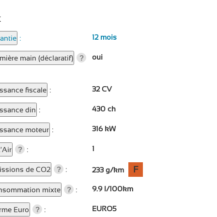
K
12 mois
antie
:
oui
mière main (déclaratif)
?
32 CV
ssance fiscale
:
430 ch
ssance din
:
316 kW
issance moteur
:
1
t'Air
:
?
F
issions de CO2
:
?
233 g/km
9.9 l/100km
nsommation mixte
:
?
EURO5
rme Euro
:
?