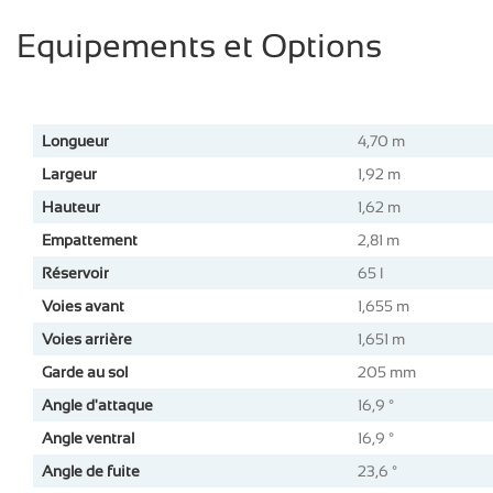
Equipements et Options
Longueur
4,70 m
Largeur
1,92 m
Hauteur
1,62 m
Empattement
2,81 m
Réservoir
65 l
Voies avant
1,655 m
Voies arrière
1,651 m
Garde au sol
205 mm
Angle d'attaque
16,9 °
Angle ventral
16,9 °
Angle de fuite
23,6 °