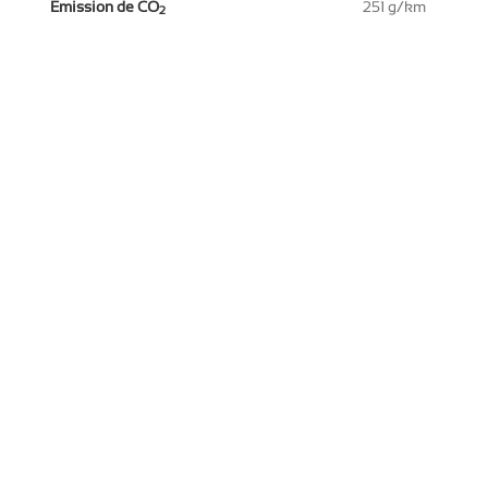
Emission de CO
251 g/km
2