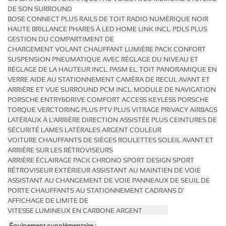
DE SON SURROUND
BOSE
CONNECT PLUS RAILS DE TOIT
RADIO
NUMÉRIQUE NOIR
HAUTE BRILLANCE PHARES À LED
HOME LINK
INCL. PDLS PLUS
GESTION
DU COMPARTIMENT DE
CHARGEMENT
VOLANT
CHAUFFANT LUMIÈRE PACK CONFORT
SUSPENSION PNEUMATIQUE AVEC RÉGLAGE DU NIVEAU
ET
RÉGLAGE DE LA HAUTEUR INCL. PASM
EL. TOIT PANORAMIQUE EN
VERRE AIDE
AU STATIONNEMENT CAMÉRA DE RECUL
AVANT ET
ARRIÈRE ET VUE SURROUND
PCM INCL.
MODULE DE
NAVIGATION
PORSCHE ENTRY&DRIVE
COMFORT
ACCESS KEYLESS PORSCHE
TORQUE VERCTORING PLUS PTV PLUS VITRAGE PRIVACY
AIRBAGS
LATÉRAUX À
L'ARRIÈRE DIRECTION ASSISTÉE
PLUS
CEINTURES DE
SÉCURITÉ LAMES LATÉRALES ARGENT COULEUR
VOITURE
CHAUFFANTS
DE
SIÈGES ROULETTES SOLEIL AVANT ET
ARRIÈRE SUR LES RÉTROVISEURS
ARRIÈRE
ÉCLAIRAGE
PACK
CHRONO
SPORT DESIGN SPORT
RÉTROVISEUR EXTÉRIEUR
ASSISTANT AU MAINTIEN DE VOIE
ASSISTANT AU CHANGEMENT DE VOIE PANNEAUX DE SEUIL DE
PORTE CHAUFFANTS AU STATIONNEMENT CADRANS D'
AFFICHAGE DE LIMITE DE
VITESSE
LUMINEUX
EN
CARBONE
ARGENT
Équipement supplémentaire :