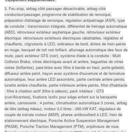
3. Feu stop, airbag côté passager désactivable, airbag côté
conducteur/passager, programme de stabilisation de remorque,
préparation d'attelage de remorque, régulation antipatinage (ASR), type
de conduite : transmission intégrale, différentiel de freinage automatique
(ABD), rétroviseur extérieur asphérique gauche, rétroviseur extérieur
électrique. rétroviseurs extérieurs électriques rabattables. réglables et
chauffants, clignotants à LED, ordinateur de bord, étriers de frein peints
en rouge, becquet de toit noir brillant, allumage automatique des feux de
route, pack extérieur GTS (noir), système d'aide à la conduite : Multi
Collision Brake, vitres électriques avant et arrière, baguettes de vitres
noires (brillantes), pare-brise avec filtre à bande en haut, porte-gobelet,
diffuseur arrière peint, hayon avec système d'ouverture et de fermeture
automatique, feux arrière LED assombris, partie centrale arrière peinte,
lunette arrière chauffante, partie inférieure arrière peinte, filtre d'habitacle
: filtre à charbon actif (filtre à odeurs), pack intérieur : GTS
(cuir/Alcantara), fixations Isofix pour siège enfant sur la banquette
arrière, carrosserie : 4 portes, climatisation automatique 3 zones, airbag
de tête (airbag rideau), moteur 3,0 litres - 265 kW KAT, régulateur de
couple de traînée moteur (MSR), phares antibrouillard à LED, frein de
stationnement électrique, Porsche Active Suspension Management
(PASM), Porsche Traction Management (PTM), enjoliveurs de roue,