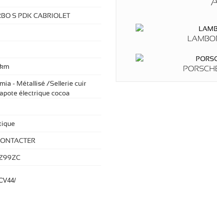
A
RBO S PDK CABRIOLET
LAMBOR
 km
PORSCHE
a - Métallisé /Sellerie cuir
apote électrique cocoa
ique
CONTACTER
Z99ZC
/CV44/