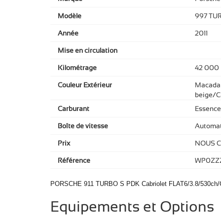
Modèle
997 TU
Année
2011
Mise en circulation
Kilométrage
42 000
Couleur Extérieur
Macadami
beige/C
Carburant
Essence
Boîte de vitesse
Automat
Prix
NOUS 
Référence
WP0ZZ
PORSCHE 911 TURBO S PDK Cabriolet FLAT6/3.8/530ch
Equipements et Options