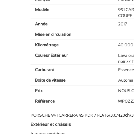
Modèle
991 CAR
COUPE
Année
2017
Mise en circulation
Kilométrage
40 000
Couleur Extérieur
Lava ora
noir // T
Carburant
Essence
Boîte de vitesse
Automat
Prix
NOUS 
Référence
WP0ZZ
FLAT6/3.0/420ch/3
PORSCHE 991 CARRERA 4S PDK /
Extérieur et châssis
4 roues motrices