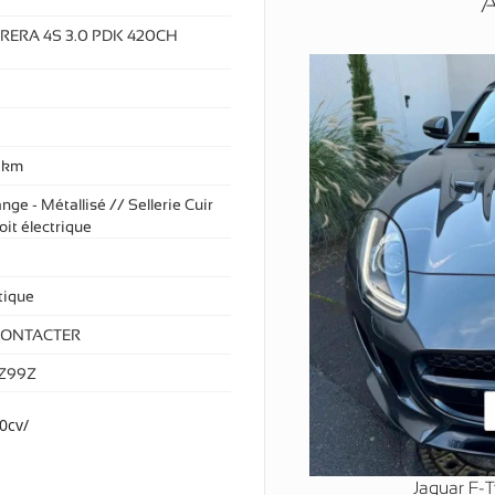
A
RERA 4S 3.0 PDK 420CH
 km
nge - Métallisé // Sellerie Cuir
oit électrique
ique
CONTACTER
Z99Z
0cv/
Jaguar F-