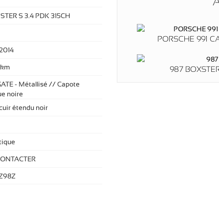
A
STER S 3.4 PDK 315CH
PORSCHE 991 C
2014
 km
987 BOXSTER 
GATE - Métallisé // Capote
ue noire
 cuir étendu noir
ique
CONTACTER
Z98Z