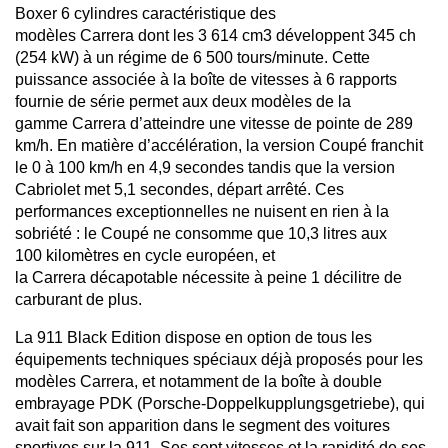
Boxer 6 cylindres caractéristique des
modèles Carrera dont les 3 614 cm3 développent 345 ch
(254 kW) à un régime de 6 500 tours/minute. Cette
puissance associée à la boîte de vitesses à 6 rapports
fournie de série permet aux deux modèles de la
gamme Carrera d’atteindre une vitesse de pointe de 289
km/h. En matière d’accélération, la version Coupé franchit
le 0 à 100 km/h en 4,9 secondes tandis que la version
Cabriolet met 5,1 secondes, départ arrêté. Ces
performances exceptionnelles ne nuisent en rien à la
sobriété : le Coupé ne consomme que 10,3 litres aux
100 kilomètres en cycle européen, et
la Carrera décapotable nécessite à peine 1 décilitre de
carburant de plus.
La 911 Black Edition dispose en option de tous les
équipements techniques spéciaux déjà proposés pour les
modèles Carrera, et notamment de la boîte à double
embrayage PDK (Porsche-Doppelkupplungsgetriebe), qui
avait fait son apparition dans le segment des voitures
sportives sur la 911. Ses sept vitesses et la rapidité de ses