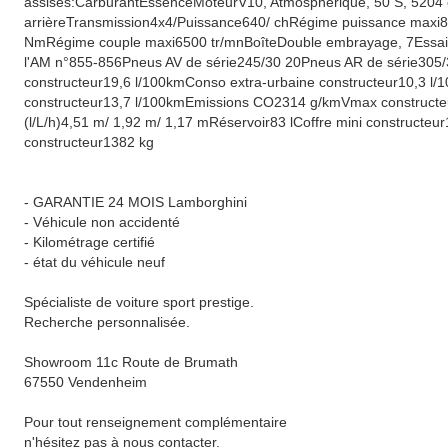
assises:CarburantEssenceMoteurV10, Atmosphérique, 50 S, 5204 
arrièreTransmission4x4/Puissance640/ chRégime puissance maxi
NmRégime couple maxi6500 tr/mnBoîteDouble embrayage, 7Essai r
l'AM n°855-856Pneus AV de série245/30 20Pneus AR de série305
constructeur19,6 l/100kmConso extra-urbaine constructeur10,3 l
constructeur13,7 l/100kmEmissions CO2314 g/kmVmax construct
(l/L/h)4,51 m/ 1,92 m/ 1,17 mRéservoir83 lCoffre mini constructe
constructeur1382 kg
- GARANTIE 24 MOIS Lamborghini
- Véhicule non accidenté
- Kilométrage certifié
- état du véhicule neuf
Spécialiste de voiture sport prestige.
Recherche personnalisée.
Showroom 11c Route de Brumath
67550 Vendenheim
Pour tout renseignement complémentaire
n'hésitez pas à nous contacter.