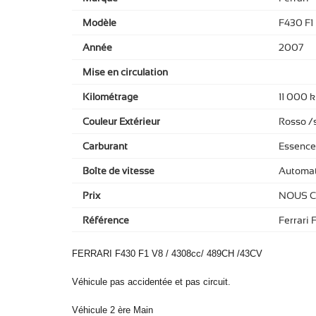
Modèle
F430 F1
Année
2007
Mise en circulation
Kilométrage
11 000 
Couleur Extérieur
Rosso /s
Carburant
Essence
Boîte de vitesse
Automat
Prix
NOUS 
Référence
Ferrari 
FERRARI F430 F1 V8 / 4308cc/ 489CH /43CV
Véhicule pas accidentée et pas circuit.
Véhicule 2 ère Main