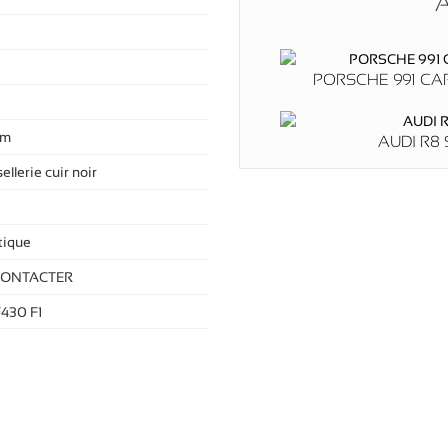
A
PORSCHE 991 CA
km
AUDI R8 
ellerie cuir noir
ique
CONTACTER
F430 F1